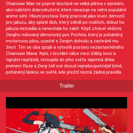
Chainsaw Man se poprvé dostává na velká plátna v epickém,
akcí nabitém dobrodružství, které navazuje na velmi populární
anime sérii. Hlavní postava Denji pracoval jako lovec démonů
pro jakuzu, aby splatil dluh, který zdědil po rodičích, dokud ho
jakuza nezradila a nenechala ho zabít. Když ztrácel vědomí,
Denjiho milovaný démonický pes Pochita, který je poháněný
motorovou pilou, uzavřel s Denjim dohodu a zachránil mu
život. Tím se oba spojili a vytvořili postavu nezastavitelného
Chainsaw Mana. Nyní, v brutální válce mezi ďábly, lovci a
tajnými nepřáteli, vstoupila do jeho světa tajemná dívka
jménem Reze a Denji čelí své dosud nejnebezpečnější bitvě,
poháněný láskou ve světě, kde přežití nezná žádná pravidla.
Trailer