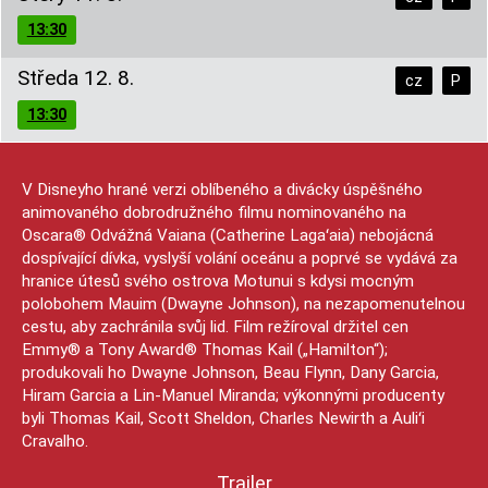
13:30
Středa 12. 8.
cz
P
13:30
V Disneyho hrané verzi oblíbeného a divácky úspěšného
animovaného dobrodružného filmu nominovaného na
Oscara® Odvážná Vaiana (Catherine Lagaʻaia) nebojácná
dospívající dívka, vyslyší volání oceánu a poprvé se vydává za
hranice útesů svého ostrova Motunui s kdysi mocným
polobohem Mauim (Dwayne Johnson), na nezapomenutelnou
cestu, aby zachránila svůj lid. Film režíroval držitel cen
Emmy® a Tony Award® Thomas Kail („Hamilton“);
produkovali ho Dwayne Johnson, Beau Flynn, Dany Garcia,
Hiram Garcia a Lin-Manuel Miranda; výkonnými producenty
byli Thomas Kail, Scott Sheldon, Charles Newirth a Auliʻi
Cravalho.
Trailer